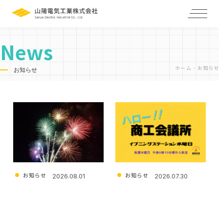
News
ホーム
-
お知らせ
お知らせ
ホーム
私たちの強み
企業情報
製品紹介
お知らせ
お知らせ
お知らせ
2026.08.01
2026.07.30
夏季休業のお知らせ
ラジオ番組『ハロー！商工会
採用情報
議所』に出演しました
仕事を知る
スタッフインタビュー