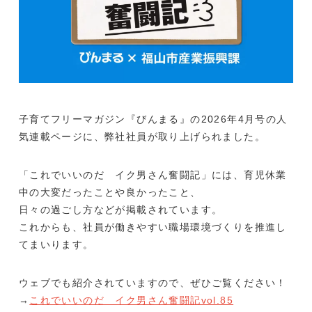
働く環境を知る
募集要項
エントリー
子育てフリーマガジン『びんまる』の2026年4月号の人
お電話でのお問い合わせ
気連載ページに、弊社社員が取り上げられました。
営業時間 平日 9:00 - 17:00
「これでいいのだ イク男さん奮闘記」には、育児休業
中の大変だったことや良かったこと、
サービスやご相談について
日々の過ごし方などが掲載されています。
これからも、社員が働きやすい職場環境づくりを推進し
お問い合わせフォーム
てまいります。
採用に関するご質問
ウェブでも紹介されていますので、ぜひご覧ください！
→
これでいいのだ イク男さん奮闘記vol.85