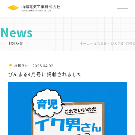
News
お知らせ
ホーム
-
お知らせ
-
びんまる4月号
ホーム
私たちの強み
お知らせ
企業情報
2026.04.02
びんまる4月号に掲載されました
製品紹介
お知らせ
採用情報
仕事を知る
スタッフインタビュー