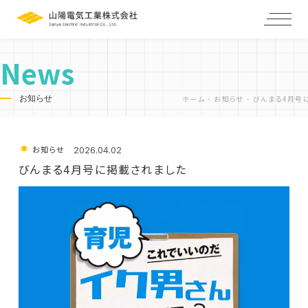
News
お知らせ
ホーム
-
お知らせ
-
びんまる4月号
ホーム
私たちの強み
お知らせ
企業情報
2026.04.02
びんまる4月号に掲載されました
製品紹介
お知らせ
採用情報
仕事を知る
スタッフインタビュー