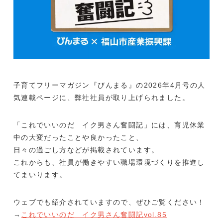
働く環境を知る
募集要項
エントリー
子育てフリーマガジン『びんまる』の2026年4月号の人
お電話でのお問い合わせ
気連載ページに、弊社社員が取り上げられました。
営業時間 平日 9:00 - 17:00
「これでいいのだ イク男さん奮闘記」には、育児休業
中の大変だったことや良かったこと、
サービスやご相談について
日々の過ごし方などが掲載されています。
これからも、社員が働きやすい職場環境づくりを推進し
お問い合わせフォーム
てまいります。
採用に関するご質問
ウェブでも紹介されていますので、ぜひご覧ください！
→
これでいいのだ イク男さん奮闘記vol.85